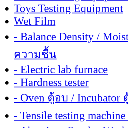
Toys Testing Equipment
Wet Film
- Balance Density / Mois
ความชื้น
- Electric lab furnace
- Hardness tester
- Oven ตู้อบ / Incubator ต
- Tensile testing mach