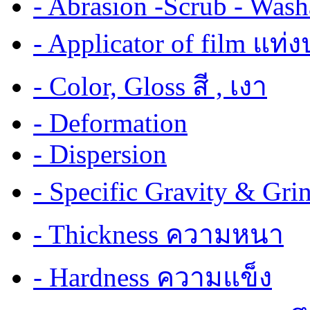
- Abrasion -Scrub - Wash
- Applicator of film แท่
- Color, Gloss สี , เงา
- Deformation
- Dispersion
- Specific Gravity & G
- Thickness ความหนา
- Hardness ความแข็ง