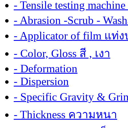
- Tensile testing mach
- Abrasion -Scrub - Wash
- Applicator of film แท่
- Color, Gloss สี , เงา
- Deformation
- Dispersion
- Specific Gravity & G
- Thickness ความหนา