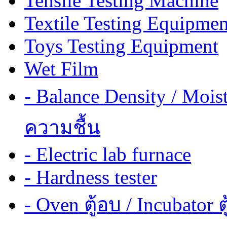
Tensile Testing Machine
Textile Testing Equipmen
Toys Testing Equipment
Wet Film
- Balance Density / Mois
ความชื้น
- Electric lab furnace
- Hardness tester
- Oven ตู้อบ / Incubator ต