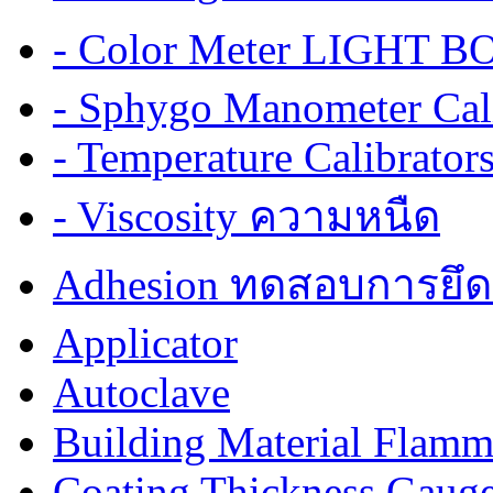
- Color Meter LIGHT BOX
- Sphygo Manometer Cali
- Temperature Calibrator
- Viscosity ความหนืด
Adhesion ทดสอบการยึด
Applicator
Autoclave
Building Material Flamm
Coating Thickness Gaug