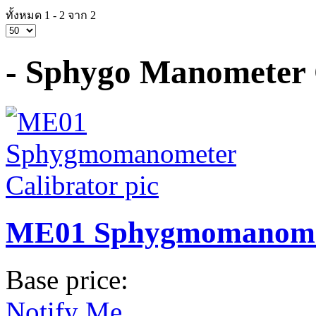
ทั้งหมด 1 - 2 จาก 2
- Sphygo Manometer 
ME01 Sphygmomanomet
Base price:
Notify Me