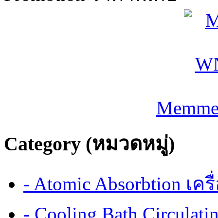
Memmer
Category (หมวดหมู่)
- Atomic Absorbtion เค
- Cooling Bath Circulat